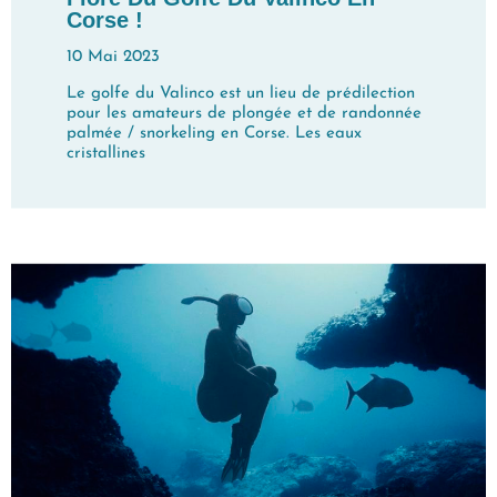
Corse !
10 Mai 2023
Le golfe du Valinco est un lieu de prédilection
pour les amateurs de plongée et de randonnée
palmée / snorkeling en Corse. Les eaux
cristallines